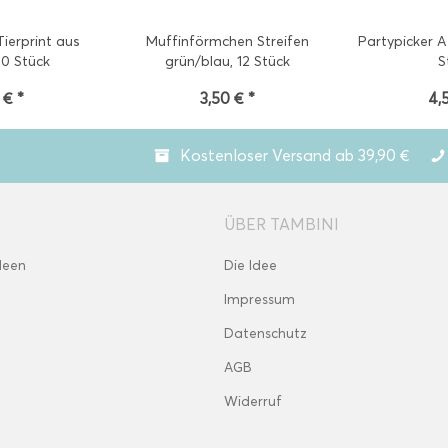
ierprint aus
Muffinförmchen Streifen
Partypicker A
10 Stück
grün/blau, 12 Stück
S
 € *
3,50 € *
4,
Kostenloser Versand ab 39,90 €
ÜBER TAMBINI
deen
Die Idee
Impressum
Datenschutz
AGB
Widerruf