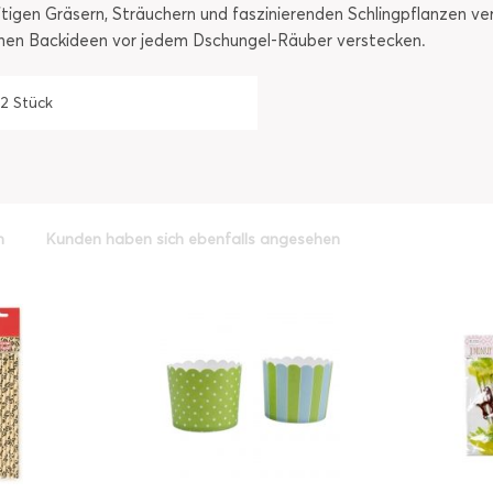
ftigen Gräsern, Sträuchern und faszinierenden Schlingpflanzen ver
eichen Backideen vor jedem Dschungel-Räuber verstecken.
12 Stück
h
Kunden haben sich ebenfalls angesehen