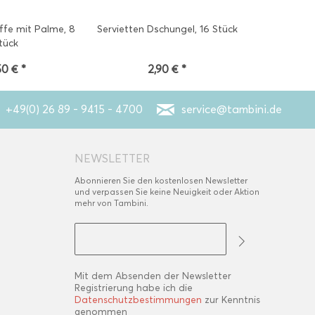
ffe mit Palme, 8
Servietten Dschungel, 16 Stück
Naschbox Ds
tück
50 € *
2,90 € *
2
+49(0) 26 89 - 9415 - 4700
service@tambini.de
NEWSLETTER
Abonnieren Sie den kostenlosen Newsletter
und verpassen Sie keine Neuigkeit oder Aktion
mehr von Tambini.
Mit dem Absenden der Newsletter
Registrierung habe ich die
Datenschutzbestimmungen
zur Kenntnis
genommen