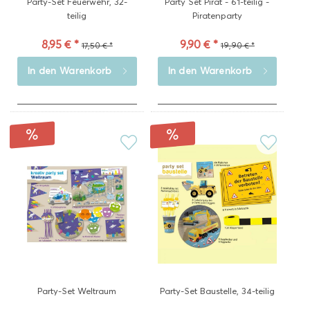
Party-Set Feuerwehr, 32-
Party Set Pirat - 61-teilig -
teilig
Piratenparty
8,95 € *
9,90 € *
17,50 € *
19,90 € *
In den
Warenkorb
In den
Warenkorb
Party-Set Weltraum
Party-Set Baustelle, 34-teilig