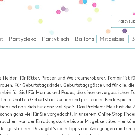
it
Partydeko
Partytisch
Ballons
Mitgebsel
B
ine Helden: für Ritter, Piraten und Weltraumeroberer. Tambini ist
rauen. Für Geburtstagskinder, Geburtstagsgäste und für alle, di
ambini für Sie! Für Mamas und Papas, die einen unvergesslichen Ta
schmackhaften Geburtstagskuchen und passenden Kinderspielen. 
on und natürlich für ganz viel Spaß. Das Problem: Meist ist die Z
schon ganz viel für Sie vorgedacht. In unserem Online Shop finden
auchen: von der Einladungskarte bis zur Mitgebseltüte. Hier kön
sign stöbern. Dazu gibt’s noch Tipps und Anregungen rund um p