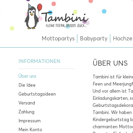
Mottopartys
Babyparty
Hochze
INFORMATIONEN
ÜBER UNS
Über uns
Tambini ist für kle
Feen und Meerjungf
Die Idee
Und vor allem ist T
Geburtstagsideen
Einladungskarten, 
Versand
Geburtstagsdekorati
Zahlung
Tambini. Wir haben 
Kindergeburtstag br
Impressum
charmanten Mottode
Mein Konto