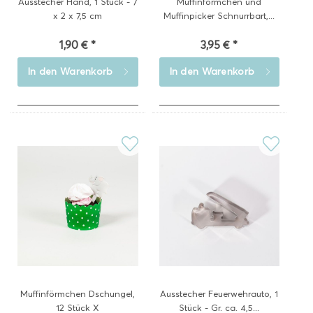
Ausstecher Hand, 1 Stück - 7
Muffinförmchen und
x 2 x 7,5 cm
Muffinpicker Schnurrbart,...
1,90 € *
3,95 € *
In den
Warenkorb
In den
Warenkorb
Muffinförmchen Dschungel,
Ausstecher Feuerwehrauto, 1
12 Stück X
Stück - Gr. ca. 4,5...