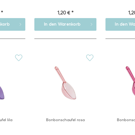
 *
1,20 € *
1,2
korb
In den
Warenkorb
In den
Wa
el lila
Bonbonschaufel rosa
Bonbonsc