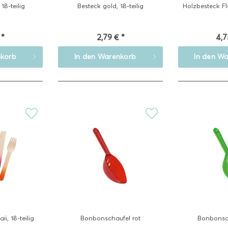
18-teilig
Besteck gold, 18-teilig
Holzbesteck Fl
 *
2,79 € *
4,7
korb
In den
Warenkorb
In den
Wa
i, 18-teilig
Bonbonschaufel rot
Bonbonsc