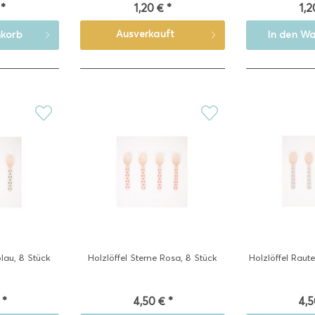
 *
1,20 € *
1,2
Ausverkauft
korb
In den
Wa
blau, 8 Stück
Holzlöffel Sterne Rosa, 8 Stück
Holzlöffel Raute
 *
4,50 € *
4,5