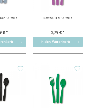
ber, 18-teilig
Besteck lila, 18-teilig
9 € *
2,79 € *
renkorb
In den
Warenkorb