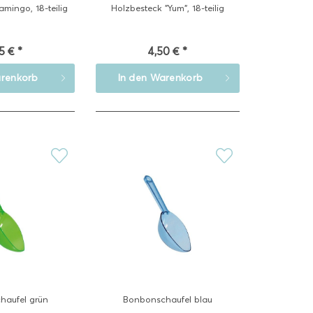
amingo, 18-teilig
Holzbesteck "Yum", 18-teilig
5 € *
4,50 € *
renkorb
In den
Warenkorb
haufel grün
Bonbonschaufel blau