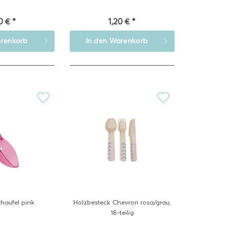
0 € *
1,20 € *
renkorb
In den
Warenkorb
haufel pink
Holzbesteck Chevron rosa/grau,
18-teilig