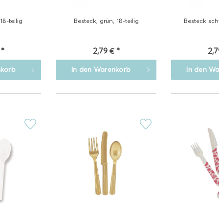
18-teilig
Besteck, grün, 18-teilig
Besteck schw
 *
2,79 € *
2,7
korb
In den
Warenkorb
In den
Wa