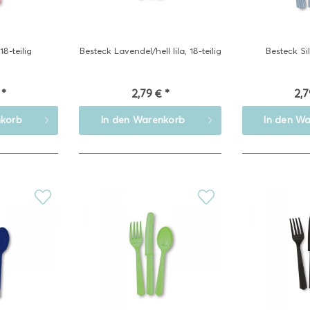
18-teilig
Besteck Lavendel/hell lila, 18-teilig
Besteck Sil
 *
2,79 € *
2,7
korb
In den
Warenkorb
In den
Wa