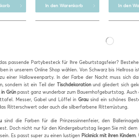
korb
In den
Warenkorb
In den
Wa
das passende Partybesteck für Ihre Geburtstagsfeier? Besteh
ben in unserem Online Shop wählen. Von Schwarz bis Hellrosa is
t zu einer Halloweenparty. In der Farbe der Nacht muss sich d
, sondern ist ein Teil der
Tischdekoration
und gliedert sich ge
 in Grün
passt ganz wunderbar zum Bauernhofgeburtstag. Auch au
ttafel. Messer, Gabel und Löffel in
Grau
sind ein schönes Beste
as Ritterschwert oder auch die silberfarbene Ritterrüstung.
u
sind die Farben für die Prinzessinnenfeier, den Ballerinag
st. Doch nicht nur für den Kindergeburtstag liegen Sie mit dem 
sein. Es passt super zu einen lustigen
Picknick mit ihren Kindern
.