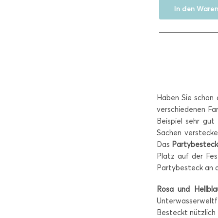
In den
Waren
Haben Sie schon 
verschiedenen Far
Beispiel sehr gu
Sachen verstecken
Das
Partybesteck
Platz auf der Fes
Partybesteck an d
Rosa und Hellbla
Unterwasserweltfe
Besteckt nützlich 