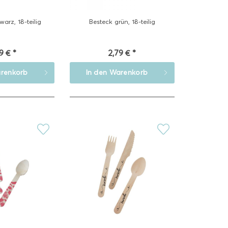
arz, 18-teilig
Besteck grün, 18-teilig
9 € *
2,79 € *
renkorb
In den
Warenkorb