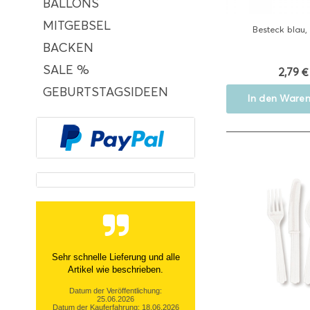
BALLONS
MITGEBSEL
Besteck blau, 
BACKEN
SALE %
2,79 €
GEBURTSTAGSIDEEN
In den
Waren
Sehr netter Kontakt, zügige Info
über nicht- Verfügbarkeit und
tolle Ware Danke!
Datum der Veröffentlichung: