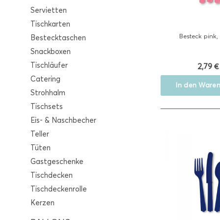
Servietten
Tischkarten
Besteck pink, 
Bestecktaschen
Snackboxen
Tischläufer
2,79 €
Catering
In den
Waren
Strohhalm
Tischsets
Eis- & Naschbecher
Teller
Tüten
Gastgeschenke
Tischdecken
Tischdeckenrolle
Kerzen