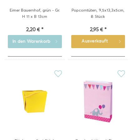
Eimer Bauernhof, grün - Gr.
Popcorntüten, 9,5x13,3x5cm,
H 11 x B 13cm
8 Stück
2,20 € *
2,95 € *
Ausverkauft
In den
Warenkorb