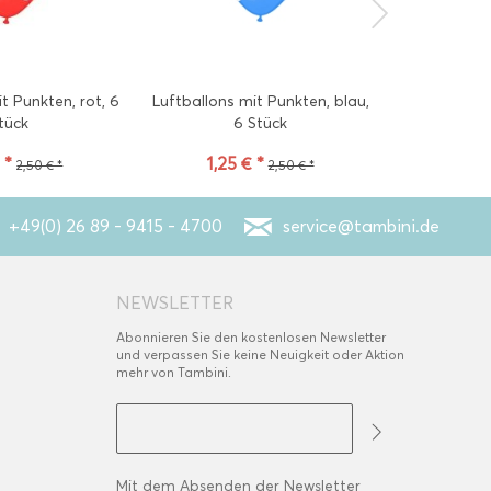
t Punkten, rot, 6
Luftballons mit Punkten, blau,
Luftballons 
tück
6 Stück
 *
1,25 € *
1,25
2,50 € *
2,50 € *
+49(0) 26 89 - 9415 - 4700
service@tambini.de
NEWSLETTER
Abonnieren Sie den kostenlosen Newsletter
und verpassen Sie keine Neuigkeit oder Aktion
mehr von Tambini.
Mit dem Absenden der Newsletter