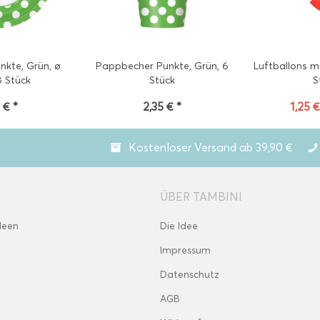
nkte, Grün, ø
Pappbecher Punkte, Grün, 6
Luftballons mi
8 Stück
Stück
S
 € *
2,35 € *
1,25 €
Kostenloser Versand ab 39,90 €
ÜBER TAMBINI
deen
Die Idee
Impressum
Datenschutz
AGB