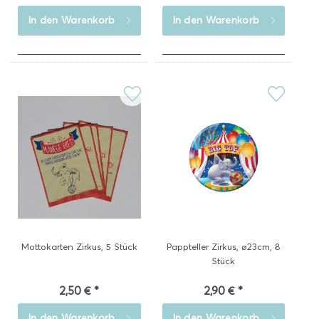
In den
Warenkorb
In den
Warenkorb
Mottokarten Zirkus, 5 Stück
Pappteller Zirkus, ø23cm, 8
Stück
2,50 € *
2,90 € *
In den
Warenkorb
In den
Warenkorb