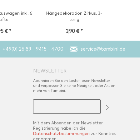
kuswagen inkl. 6
Hängedekoration Zirkus, 3-
Papiermaske
tifte
teilig
95 € *
3,90 € *
3
+49(0) 26 89 - 9415 - 4700
service@tambini.de
NEWSLETTER
Abonnieren Sie den kostenlosen Newsletter
und verpassen Sie keine Neuigkeit oder Aktion
mehr von Tambini.
Mit dem Absenden der Newsletter
Registrierung habe ich die
Datenschutzbestimmungen
zur Kenntnis
genommen