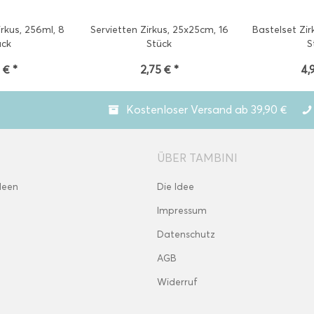
rkus, 256ml, 8
Servietten Zirkus, 25x25cm, 16
Bastelset Zir
ück
Stück
S
 € *
2,75 € *
4,
Kostenloser Versand ab 39,90 €
ÜBER TAMBINI
deen
Die Idee
Impressum
Datenschutz
AGB
Widerruf