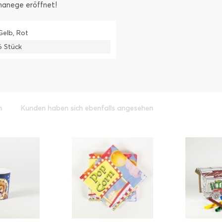
smanege eröffnet!
Gelb, Rot
6 Stück
h
Kunden haben sich ebenfalls angesehen