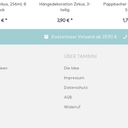
rkus, 256ml, 8
Hängedekoration Zirkus, 3-
Pappbecher Z
ück
teilig
S
 € *
3,90 € *
1,
Kostenloser Versand ab 39,90 €
ÜBER TAMBINI
deen
Die Idee
Impressum
Datenschutz
AGB
Widerruf