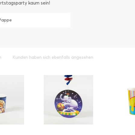
urtstagsparty kaum sein!
Pappe
h
Kunden haben sich ebenfalls angesehen