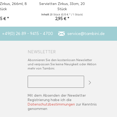
irkus, 266ml, 8
Servietten Zirkus, 33cm, 20
Servietten
tück
Stück
Inhalt
20 Stück
(0,15 € * / 1 Stück)
75 € *
2,95 € *
2
+49(0) 26 89 - 9415 - 4700
service@tambini.de
NEWSLETTER
Abonnieren Sie den kostenlosen Newsletter
und verpassen Sie keine Neuigkeit oder Aktion
mehr von Tambini.
Mit dem Absenden der Newsletter
Registrierung habe ich die
Datenschutzbestimmungen
zur Kenntnis
genommen