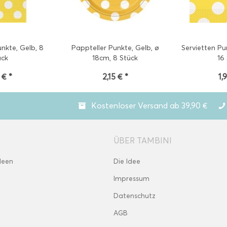
nkte, Gelb, 8
Pappteller Punkte, Gelb, ø
Servietten Pu
ück
18cm, 8 Stück
16
 € *
2,15 € *
1,
Kostenloser Versand ab 39,90 €
ÜBER TAMBINI
deen
Die Idee
Impressum
Datenschutz
AGB