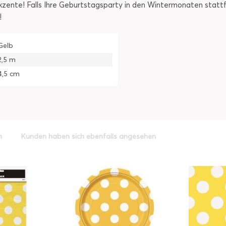
kzente! Falls Ihre Geburtstagsparty in den Wintermonaten stattf
!
Gelb
2,5 m
4,5 cm
h
Kunden haben sich ebenfalls angesehen