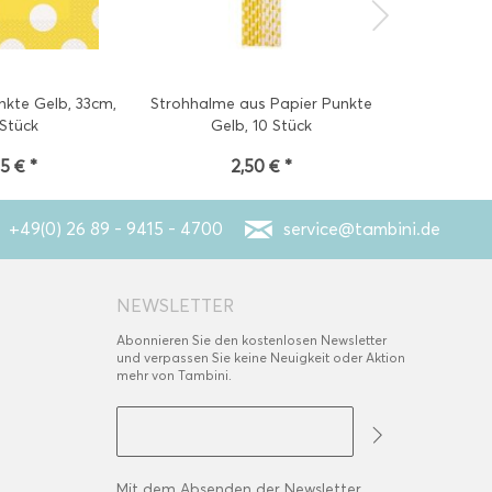
nkte Gelb, 33cm,
Strohhalme aus Papier Punkte
Krep
 Stück
Gelb, 10 Stück
95 € *
2,50 € *
1
+49(0) 26 89 - 9415 - 4700
service@tambini.de
NEWSLETTER
Abonnieren Sie den kostenlosen Newsletter
und verpassen Sie keine Neuigkeit oder Aktion
mehr von Tambini.
Mit dem Absenden der Newsletter