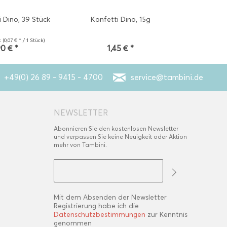
 Dino, 39 Stück
Konfetti Dino, 15g
Radiersti
k
(0,07 € * / 1 Stück)
90 € *
1,45 € *
1
+49(0) 26 89 - 9415 - 4700
service@tambini.de
NEWSLETTER
Abonnieren Sie den kostenlosen Newsletter
und verpassen Sie keine Neuigkeit oder Aktion
mehr von Tambini.
Mit dem Absenden der Newsletter
Registrierung habe ich die
Datenschutzbestimmungen
zur Kenntnis
genommen