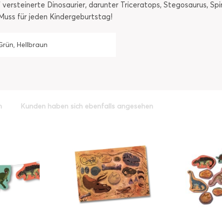
f versteinerte Dinosaurier, darunter Triceratops, Stegosaurus, Sp
uss für jeden Kindergeburtstag!
Grün, Hellbraun
h
Kunden haben sich ebenfalls angesehen