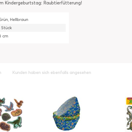
em Kindergeburtstag: Raubtierfütterung!
Grün, Hellbraun
1 Stück
8 cm
h
Kunden haben sich ebenfalls angesehen