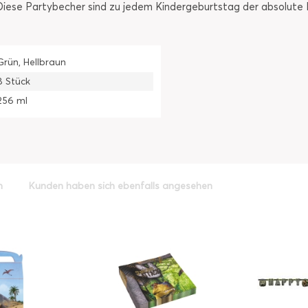
 Diese Partybecher sind zu jedem Kindergeburtstag der absolute 
Grün, Hellbraun
8 Stück
256 ml
h
Kunden haben sich ebenfalls angesehen