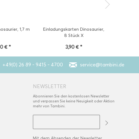
osaurier, 1,7 m
Einladungskarten Dinosaurier,
Glitter
8 Stück X
90 € *
3,90 € *
1
+49(0) 26 89 - 9415 - 4700
service@tambini.de
NEWSLETTER
Abonnieren Sie den kostenlosen Newsletter
und verpassen Sie keine Neuigkeit oder Aktion
mehr von Tambini.
Mit dem Absenden der Newsletter