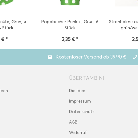
nkte, Grün, ø
Pappbecher Punkte, Grün, 6
Strohhalme au
8 Stück
Stück
grün/wei
 € *
2,35 € *
2,
Kostenloser Versand ab 39,90 €
ÜBER TAMBINI
deen
Die Idee
Impressum
Datenschutz
AGB
Widerruf