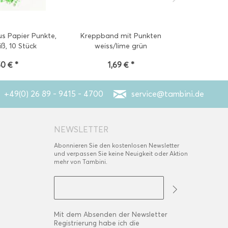
s Papier Punkte,
Kreppband mit Punkten
Konfetti, g
ß, 10 Stück
weiss/lime grün
50 € *
1,69 € *
3
+49(0) 26 89 - 9415 - 4700
service@tambini.de
NEWSLETTER
Abonnieren Sie den kostenlosen Newsletter
und verpassen Sie keine Neuigkeit oder Aktion
mehr von Tambini.
Mit dem Absenden der Newsletter
Registrierung habe ich die