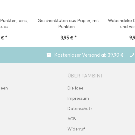
 Punkten, pink,
Geschenktüten aus Papier, mit
Wabendeko D
tück
Punkten,...
und wei
 € *
3,95 € *
9,
Kostenloser Versand ab 39,90 €
ÜBER TAMBINI
deen
Die Idee
Impressum
Datenschutz
AGB
Widerruf