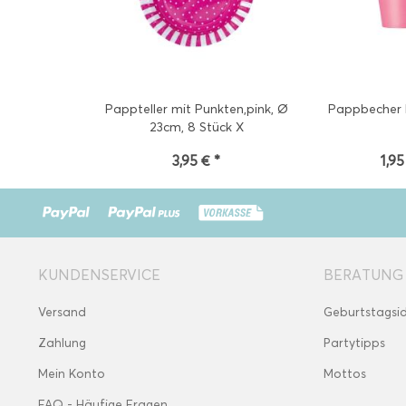
Pappteller mit Punkten,pink, Ø
Pappbecher P
23cm, 8 Stück X
3,95 € *
1,95
KUNDENSERVICE
BERATUNG
Versand
Geburtstagsi
Zahlung
Partytipps
Mein Konto
Mottos
FAQ - Häufige Fragen