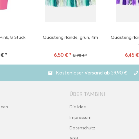
ink, 8 Stück
Quastengirlande, grün, 4m
Quastengirlan
 € *
6,50 € *
6,45 €
12,95 € *
Kostenloser Versand ab 39,90 €
ÜBER TAMBINI
deen
Die Idee
Impressum
Datenschutz
AGB