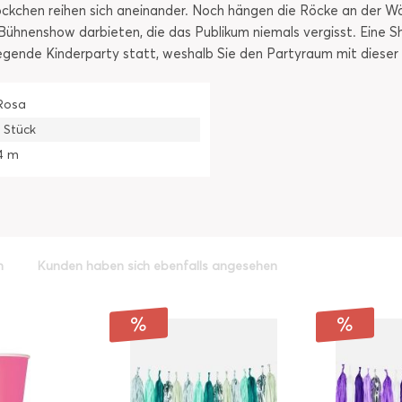
ckchen reihen sich aneinander. Noch hängen die Röcke an der Wä
ühnenshow darbieten, die das Publikum niemals vergisst. Eine Sh
egende Kinderparty statt, weshalb Sie den Partyraum mit dieser
Rosa
1 Stück
4 m
h
Kunden haben sich ebenfalls angesehen