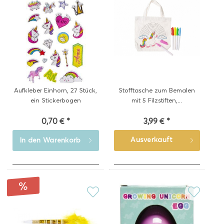
Aufkleber Einhorn, 27 Stück,
Stofftasche zum Bemalen
ein Stickerbogen
mit 5 Filzstiften,...
0,70 € *
3,99 € *
Ausverkauft
In den
Warenkorb