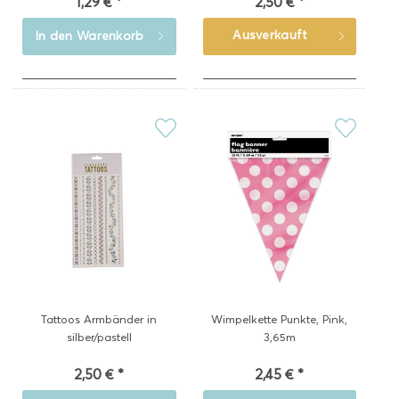
1,29 € *
2,50 € *
Ausverkauft
In den
Warenkorb
Tattoos Armbänder in
Wimpelkette Punkte, Pink,
silber/pastell
3,65m
2,50 € *
2,45 € *