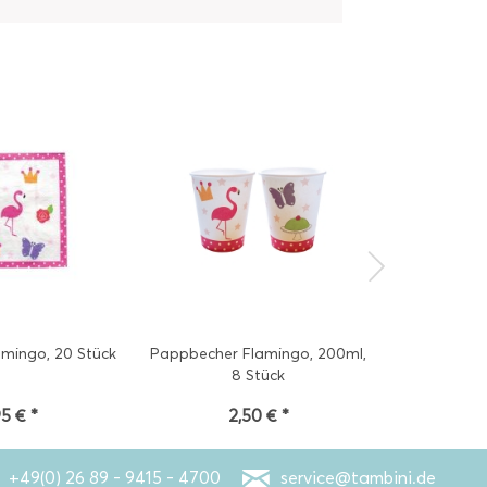
amingo, 20 Stück
Pappbecher Flamingo, 200ml,
Notiz
8 Stück
95 € *
2,50 € *
2
+49(0) 26 89 - 9415 - 4700
service@tambini.de