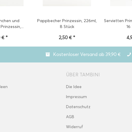
mchen und
Pappbecher Prinzessin, 226ml,
Servietten Pri
Prinzessin,...
8 Stück
16
 € *
2,50 € *
4,
Kostenloser Versand ab 39,90 €
ÜBER TAMBINI
deen
Die Idee
Impressum
Datenschutz
AGB
Widerruf