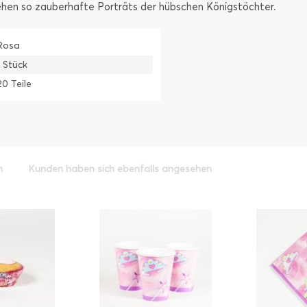
ehen so zauberhafte Porträts der hübschen Königstöchter.
Rosa
1 Stück
20 Teile
h
Kunden haben sich ebenfalls angesehen