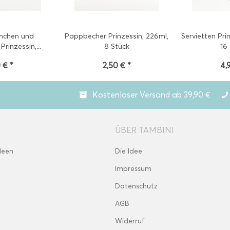
mchen und
Pappbecher Prinzessin, 226ml,
Servietten Pri
Prinzessin,...
8 Stück
16
 € *
2,50 € *
4,
Kostenloser Versand ab 39,90 €
ÜBER TAMBINI
deen
Die Idee
Impressum
Datenschutz
AGB
Widerruf