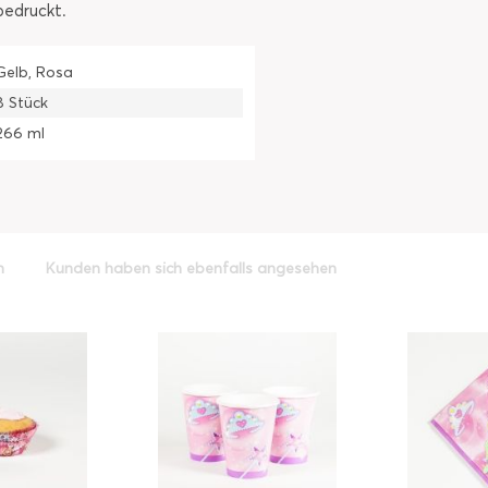
bedruckt.
Gelb, Rosa
8 Stück
266 ml
h
Kunden haben sich ebenfalls angesehen