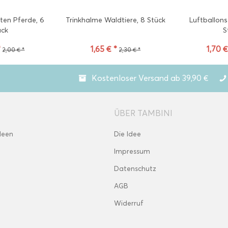
ten Pferde, 6
Trinkhalme Waldtiere, 8 Stück
Luftballons
ück
S
*
1,65 € *
1,70 €
2,00 € *
2,30 € *
Kostenloser Versand ab 39,90 €
ÜBER TAMBINI
deen
Die Idee
Impressum
Datenschutz
AGB
Widerruf