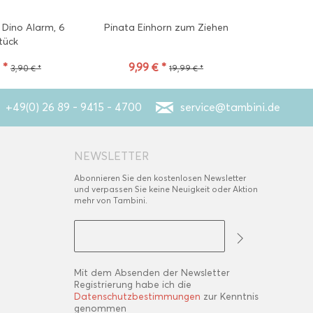
 Dino Alarm, 6
Pinata Einhorn zum Ziehen
XXL Konfet
tück
Inhalt
39 St
 *
9,99 € *
2
3,90 € *
19,99 € *
+49(0) 26 89 - 9415 - 4700
service@tambini.de
NEWSLETTER
Abonnieren Sie den kostenlosen Newsletter
und verpassen Sie keine Neuigkeit oder Aktion
mehr von Tambini.
Mit dem Absenden der Newsletter
Registrierung habe ich die
Datenschutzbestimmungen
zur Kenntnis
genommen