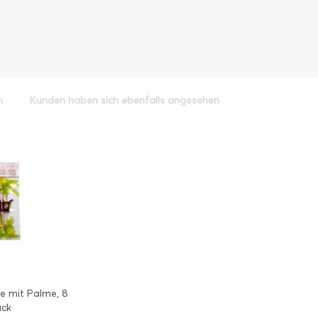
h
Kunden haben sich ebenfalls angesehen
fe mit Palme, 8
ück