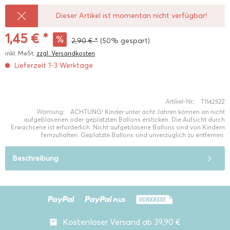
Dieser Artikel ist momentan nicht verfügbar!
1,45 € *
2,90 € *
(50% gespart)
inkl. MwSt.
zzgl. Versandkosten
Lieferzeit 1-3 Werktage
Artikel-Nr.:
T1142522
Warnung:
ACHTUNG! Kinder unter acht Jahren können an nicht
aufgeblasenen oder geplatzten Ballons ersticken. Die Aufsicht durch
Erwachsene ist erforderlich. Nicht aufgeblasene Ballons sind von Kindern
fernzuhalten. Geplatzte Ballons sind unverzüglich zu entfernen.
Beschreibung
Kostenloser Versand ab 39,90 €