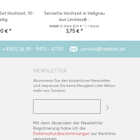
et Hochzeit, 10-
Serviette Hochzeit in Hellgrau
Serviette Ho
eilig
aus Linclass®...
Li
Inhalt
12 Stück
(0,31 € * / 1 Stück)
Inhalt
12 St
90 € *
3,75 € *
3
+49(0) 26 89 - 9415 - 4700
service@tambini.de
NEWSLETTER
Abonnieren Sie den kostenlosen Newsletter
und verpassen Sie keine Neuigkeit oder Aktion
mehr von Tambini.
Mit dem Absenden der Newsletter
Registrierung habe ich die
Datenschutzbestimmungen
zur Kenntnis
genommen