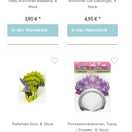
Party-Krönchen Ballerina, 4
Krönchen Die Eiskönigin, 4
Stück
Stück
3,90 € *
4,95 € *
In den
Warenkorb
In den
Warenkorb
Partyhüte Dino, 8 Stück
Prinzessinnenkronen, Tiaras
/ Diadem, 12 Stück