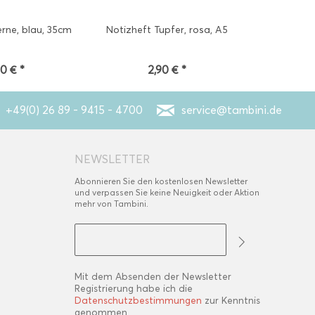
erne, blau, 35cm
Notizheft Tupfer, rosa, A5
Notizbuch S
90 € *
2,90 € *
0
+49(0) 26 89 - 9415 - 4700
service@tambini.de
NEWSLETTER
Abonnieren Sie den kostenlosen Newsletter
und verpassen Sie keine Neuigkeit oder Aktion
mehr von Tambini.
Mit dem Absenden der Newsletter
Registrierung habe ich die
Datenschutzbestimmungen
zur Kenntnis
genommen