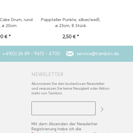
 Cake Drum, rund
Pappteller Punkte, silber/weiß,
Servietten P
, ø 20cm
ø 23cm, 8 Stück
33cm
90 € *
2,50 € *
2
+49(0) 26 89 - 9415 - 4700
service@tambini.de
NEWSLETTER
Abonnieren Sie den kostenlosen Newsletter
und verpassen Sie keine Neuigkeit oder Aktion
mehr von Tambini.
Mit dem Absenden der Newsletter
Registrierung habe ich die