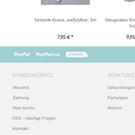
Girlande Kreise, weiß/silber, 5m
Hängedeko Rose
St
7,95 € *
9,95
KUNDENSERVICE
BERATUNG
Versand
Geburtstagsi
Zahlung
Partytipps
Mein Konto
Mottos
FAQ - Häufige Fragen
Kontakt