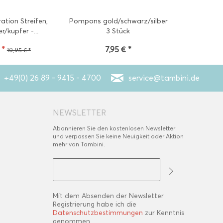
tion Streifen,
Pompons gold/schwarz/silber
Popcorntüte
r/kupfer -...
3 Stück
 *
7,95 € *
2
10,95 € *
+49(0) 26 89 - 9415 - 4700
service@tambini.de
NEWSLETTER
Abonnieren Sie den kostenlosen Newsletter
und verpassen Sie keine Neuigkeit oder Aktion
mehr von Tambini.
Mit dem Absenden der Newsletter
Registrierung habe ich die
Datenschutzbestimmungen
zur Kenntnis
genommen