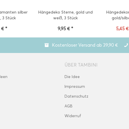
manten silber
Hängedeko Sterne, gold und
Hängedekora
, 3 Stück
weiß, 3 Stück
gold/silbe
 € *
9,95 € *
5,45 €
Kostenloser Versand ab 39,90 €
ÜBER TAMBINI
deen
Die Idee
Impressum
Datenschutz
AGB
Widerruf