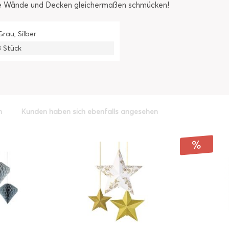
hre Wände und Decken gleichermaßen schmücken!
Grau, Silber
3 Stück
h
Kunden haben sich ebenfalls angesehen