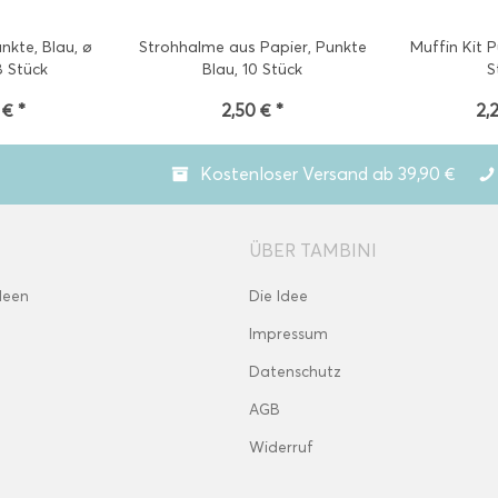
nkte, Blau, ø
Strohhalme aus Papier, Punkte
Muffin Kit P
8 Stück
Blau, 10 Stück
S
 € *
2,50 € *
2,
Kostenloser Versand ab 39,90 €
ÜBER TAMBINI
deen
Die Idee
Impressum
Datenschutz
AGB
Widerruf