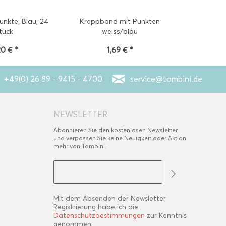
unkte, Blau, 24
Kreppband mit Punkten
Muffinförm
tück
weiss/blau
weiß/h
20 € *
1,69 € *
2
+49(0) 26 89 - 9415 - 4700
service@tambini.de
NEWSLETTER
Abonnieren Sie den kostenlosen Newsletter
und verpassen Sie keine Neuigkeit oder Aktion
mehr von Tambini.
Mit dem Absenden der Newsletter
Registrierung habe ich die
Datenschutzbestimmungen
zur Kenntnis
genommen