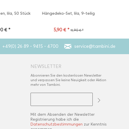
n, lila, 50 Stück
Hängedeko-Set, lila, 9-teilig
Satinband l
Punkt
90 € *
5,90 € *
3
11,90 € *
+49(0) 26 89 - 9415 - 4700
service@tambini.de
NEWSLETTER
Abonnieren Sie den kostenlosen Newsletter
und verpassen Sie keine Neuigkeit oder Aktion
mehr von Tambini.
Mit dem Absenden der Newsletter
Registrierung habe ich die
Datenschutzbestimmungen
zur Kenntnis