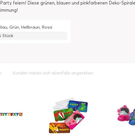
 Party feiern! Diese grünen, blauen und pinkfarbenen Deko-Spirale
stimmung!
Blau, Grün, Hellbraun, Rosa
6 Stück
h
Kunden haben sich ebenfalls angesehen