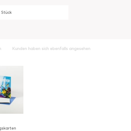
1 Stück
h
Kunden haben sich ebenfalls angesehen
gskarten