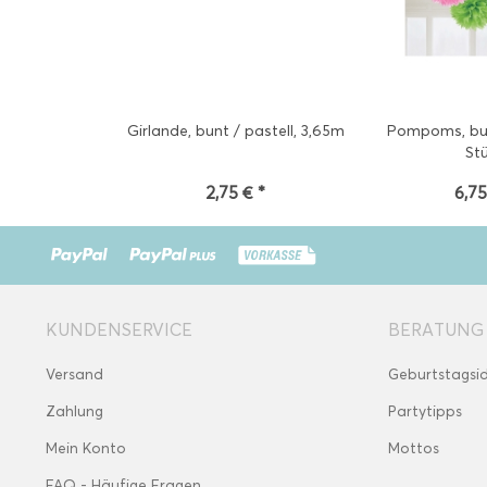
Girlande, bunt / pastell, 3,65m
Pompoms, bunt
St
2,75 € *
6,75
KUNDENSERVICE
BERATUNG
Versand
Geburtstagsi
Zahlung
Partytipps
Mein Konto
Mottos
FAQ - Häufige Fragen