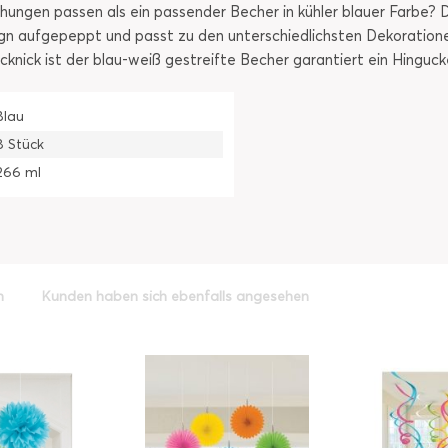
chungen passen als ein passender Becher in kühler blauer Farbe?
n aufgepeppt und passt zu den unterschiedlichsten Dekorationen
knick ist der blau-weiß gestreifte Becher garantiert ein Hinguck
Blau
8 Stück
266 ml
h
Kunden haben sich ebenfalls angesehen