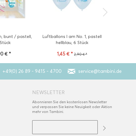
, bunt / pastell,
Luftballons I am No. 1, pastell
Strohhalme 
 Stück
hellblau, 6 Stück
und 
90 € *
1,45 € *
4
2,90 € *
+49(0) 26 89 - 9415 - 4700
service@tambini.de
NEWSLETTER
Abonnieren Sie den kostenlosen Newsletter
und verpassen Sie keine Neuigkeit oder Aktion
mehr von Tambini.