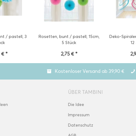
 / pastell, 3
Rosetten, bunt / pastell, 15cm,
Deko-Spiralen
ück
5 Stück
12
 € *
2,75 € *
2,
Kostenloser Versand ab 39,90 €
ÜBER TAMBINI
deen
Die Idee
Impressum
Datenschutz
AGB