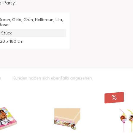
e-Party.
Braun, Gelb, Grün, Hellbraun, Lila,
Rosa
1 Stück
120 x 180 cm
h
Kunden haben sich ebenfalls angesehen