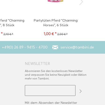
Pferd "Charming
Partytüten Pferd "Charming
Girlande 
", 8 Stück
Horses", 6 Stück
Hor
 *
1,00 € *
3
2,70 € *
2,00 € *
+49(0) 26 89 - 9415 - 4700
service@tambini.de
NEWSLETTER
Abonnieren Sie den kostenlosen Newsletter
und verpassen Sie keine Neuigkeit oder Aktion
mehr von Tambini.
Mit dem Absenden der Newsletter