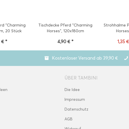
erd "Charming
Tischdecke Pferd "Charming
Strohhalme 
cm, 20 Stück
Horses", 120x180cm
Horses
 € *
4,90 € *
1,35 €
Kostenloser Versand ab 39,90 €
ÜBER TAMBINI
deen
Die Idee
Impressum
Datenschutz
AGB
Widerruf