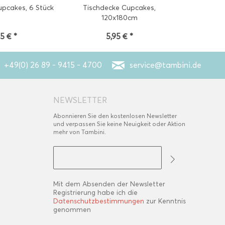
upcakes, 6 Stück
Tischdecke Cupcakes,
Luftballons
120x180cm
95 € *
5,95 € *
1,95
+49(0) 26 89 - 9415 - 4700
service@tambini.de
NEWSLETTER
Abonnieren Sie den kostenlosen Newsletter
und verpassen Sie keine Neuigkeit oder Aktion
mehr von Tambini.
Mit dem Absenden der Newsletter
Registrierung habe ich die
Datenschutzbestimmungen
zur Kenntnis
genommen