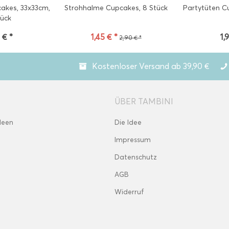
cakes, 33x33cm,
Strohhalme Cupcakes, 8 Stück
Partytüten C
tück
 € *
1,45 € *
1,
2,90 € *
Kostenloser Versand ab 39,90 €
ÜBER TAMBINI
deen
Die Idee
Impressum
Datenschutz
AGB
Widerruf