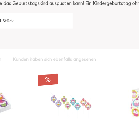
ie das Geburtstagskind auspusten kann! Ein Kindergeburtstag oh
4 Stück
h
Kunden haben sich ebenfalls angesehen