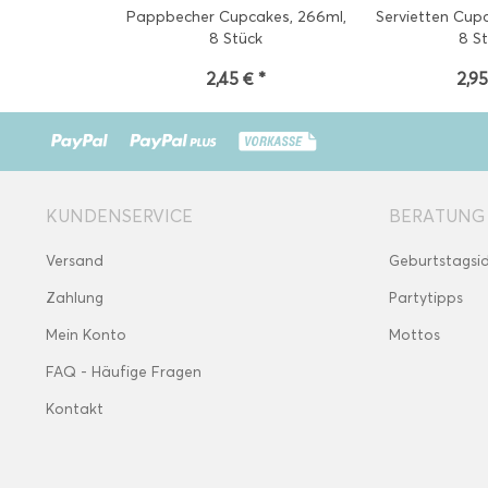
Pappbecher Cupcakes, 266ml,
Servietten Cup
8 Stück
8 S
2,45 € *
2,95
KUNDENSERVICE
BERATUNG
Versand
Geburtstagsi
Zahlung
Partytipps
Mein Konto
Mottos
FAQ - Häufige Fragen
Kontakt