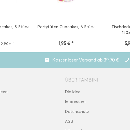
cakes, 8 Stück
Partytüten Cupcakes, 6 Stück
Tischdec
120
*
1,95 € *
5,
2,90 € *
Kostenloser Versand ab 39,90 €
ÜBER TAMBINI
deen
Die Idee
Impressum
Datenschutz
AGB