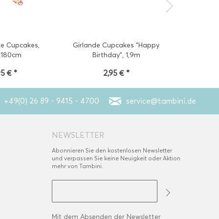
ke Cupcakes,
Girlande Cupcakes "Happy
Minikerzen 
x180cm
Birthday", 1,9m
95 € *
2,95 € *
3
+49(0) 26 89 - 9415 - 4700
service@tambini.de
NEWSLETTER
Abonnieren Sie den kostenlosen Newsletter
und verpassen Sie keine Neuigkeit oder Aktion
mehr von Tambini.
Mit dem Absenden der Newsletter