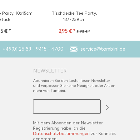
 Party, 10x15cm,
Tischdecke Tee Party,
Photo Booth 
Stück
137x259cm
95 € *
2,95 € *
4
5,95 € *
+49(0) 26 89 - 9415 - 4700
service@tambini.de
NEWSLETTER
Abonnieren Sie den kostenlosen Newsletter
und verpassen Sie keine Neuigkeit oder Aktion
mehr von Tambini.
Mit dem Absenden der Newsletter
Registrierung habe ich die
Datenschutzbestimmungen
zur Kenntnis
genommen