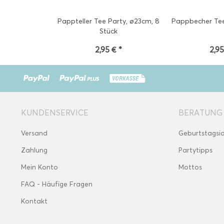
Pappteller Tee Party, ø23cm, 8
Pappbecher Tee
Stück
2,95 € *
2,95
KUNDENSERVICE
BERATUNG
Versand
Geburtstagsi
Zahlung
Partytipps
Mein Konto
Mottos
FAQ - Häufige Fragen
Kontakt