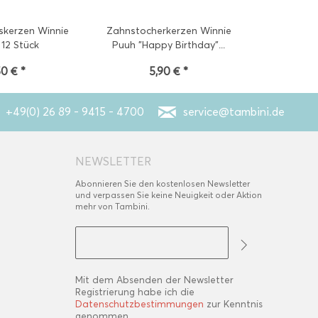
skerzen Winnie
Zahnstocherkerzen Winnie
Tischdecke 
 12 Stück
Puuh "Happy Birthday"...
50 € *
5,90 € *
4
+49(0) 26 89 - 9415 - 4700
service@tambini.de
NEWSLETTER
Abonnieren Sie den kostenlosen Newsletter
und verpassen Sie keine Neuigkeit oder Aktion
mehr von Tambini.
Mit dem Absenden der Newsletter
Registrierung habe ich die
Datenschutzbestimmungen
zur Kenntnis
genommen