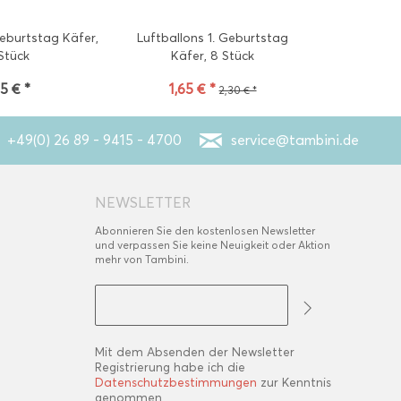
Geburtstag Käfer,
Luftballons 1. Geburtstag
Muffinstän
Stück
Käfer, 8 Stück
Käfer, 
95 € *
1,65 € *
4
2,30 € *
+49(0) 26 89 - 9415 - 4700
service@tambini.de
NEWSLETTER
Abonnieren Sie den kostenlosen Newsletter
und verpassen Sie keine Neuigkeit oder Aktion
mehr von Tambini.
Mit dem Absenden der Newsletter
Registrierung habe ich die
Datenschutzbestimmungen
zur Kenntnis
genommen