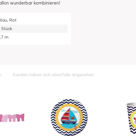
ballon wunderbar kombinieren!
Blau, Rot
1 Stück
1,7 m
h
Kunden haben sich ebenfalls angesehen