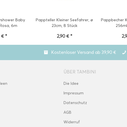
yshower Baby
Pappteller Kleiner Seefahrer, ø
Pappbecher Kl
 Rosa, 6m
23cm, 8 Stück
256ml
 € *
2,90 € *
2,
Kostenloser Versand ab 39,90 €
ÜBER TAMBINI
deen
Die Idee
Impressum
Datenschutz
AGB
Widerruf