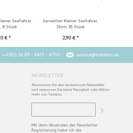
einer Seefahrer,
Servietten Kleiner Seefahrer,
Einladung
, 8 Stück
33cm, 18 Stück
Seefah
90 € *
2,90 € *
2
+49(0) 26 89 - 9415 - 4700
service@tambini.de
NEWSLETTER
Abonnieren Sie den kostenlosen Newsletter
und verpassen Sie keine Neuigkeit oder Aktion
mehr von Tambini.
Mit dem Absenden der Newsletter
Registrierung habe ich die