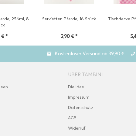
erde, 256ml, 8
Servietten Pferde, 16 Stück
Tischdecke P
ück
 € *
2,90 € *
5,
Kostenloser Versand ab 39,90 €
ÜBER TAMBINI
deen
Die Idee
Impressum
Datenschutz
AGB
Widerruf