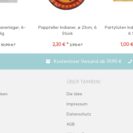
ianerlager, 6-
Pappteller Indianer, ø 23cm, 6
Partytüten Ind
lig
Stück
6 
2,30 € *
1,00 €
10,90 € *
2,90 € *
Kostenloser Versand ab 39,90 €
ÜBER TAMBINI
deen
Die Idee
Impressum
Datenschutz
AGB