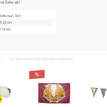
and-Deko ab!
Hellbraun, Rot
Ø 23 cm
8 Stück
h
Kunden haben sich ebenfalls angesehen