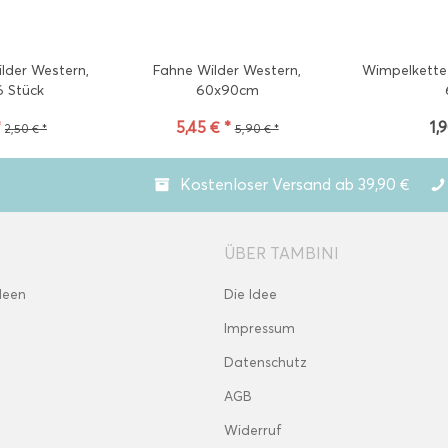
ilder Western,
Fahne Wilder Western,
Wimpelkette
6 Stück
60x90cm
*
5,45 € *
1,
2,50 € *
5,90 € *
Kostenloser Versand ab 39,90 €
ÜBER TAMBINI
deen
Die Idee
Impressum
Datenschutz
AGB
Widerruf