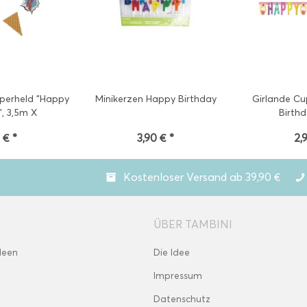
perheld "Happy
Minikerzen Happy Birthday
Girlande C
", 3,5m X
Birthd
 € *
3,90 € *
2,
Kostenloser Versand ab 39,90 €
ÜBER TAMBINI
deen
Die Idee
Impressum
Datenschutz