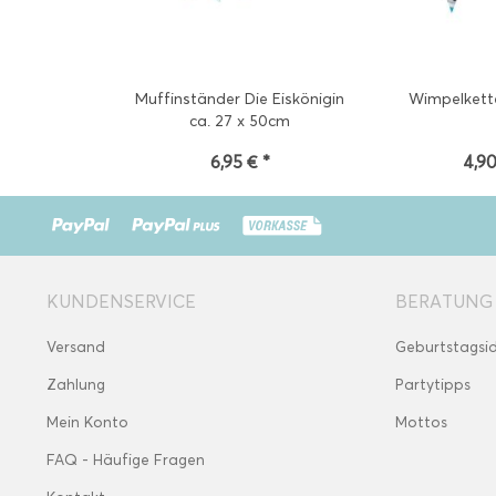
Muffinständer Die Eiskönigin
Wimpelkette
ca. 27 x 50cm
6,95 € *
4,90
KUNDENSERVICE
BERATUNG
Versand
Geburtstagsi
Zahlung
Partytipps
Mein Konto
Mottos
FAQ - Häufige Fragen