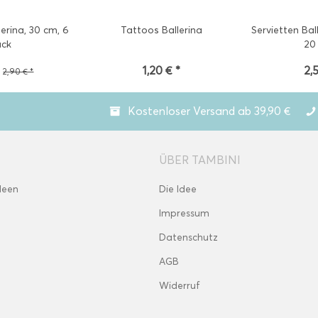
lerina, 30 cm, 6
Tattoos Ballerina
Servietten Ball
ück
20
*
1,20 € *
2,
2,90 € *
Kostenloser Versand ab 39,90 €
ÜBER TAMBINI
deen
Die Idee
Impressum
Datenschutz
AGB
Widerruf