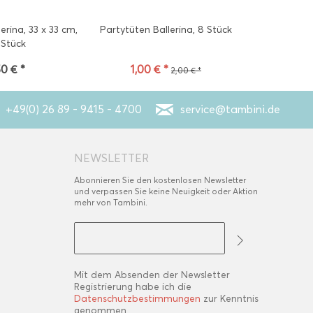
erina, 33 x 33 cm,
Partytüten Ballerina, 8 Stück
Minikerzen 
 Stück
50 € *
1,00 € *
2
2,00 € *
+49(0) 26 89 - 9415 - 4700
service@tambini.de
NEWSLETTER
Abonnieren Sie den kostenlosen Newsletter
und verpassen Sie keine Neuigkeit oder Aktion
mehr von Tambini.
Mit dem Absenden der Newsletter
Registrierung habe ich die
Datenschutzbestimmungen
zur Kenntnis
genommen