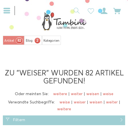
82
2
Artikel
Blog
Kategorien
ZU "WEISER" WURDEN
82
ARTIKEL
GEFUNDEN!
Oder meinten Sie:
weitere
|
weiter
|
weisen
|
weise
Verwandte Suchbegriffe:
weise
|
weiser
|
weisen
|
weiter
|
weitere
Filtern