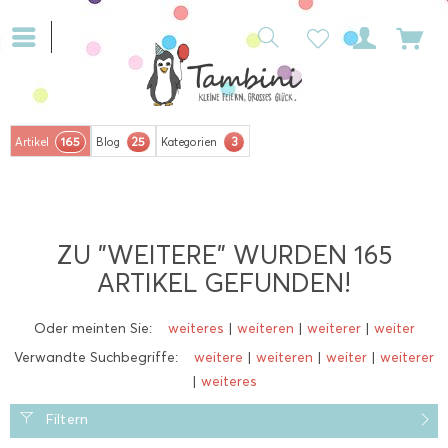
165
25
3
Artikel
Blog
Kategorien
ZU "WEITERE" WURDEN
165
ARTIKEL GEFUNDEN!
Oder meinten Sie:
weiteres
|
weiteren
|
weiterer
|
weiter
Verwandte Suchbegriffe:
weitere
|
weiteren
|
weiter
|
weiterer
|
weiteres
Filtern